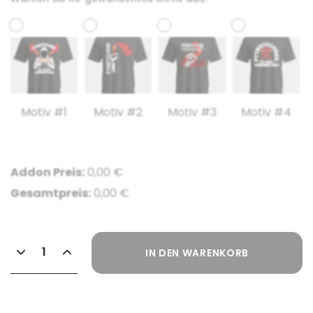
Motiv #1
Motiv #2
Motiv #3
Motiv #4
Addon Preis:
0,00
€
Gesamtpreis:
0,00
€
IN DEN WARENKORB