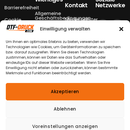
Kontakt
Netzwerke
Barrierefreiheit
Allgemeine
Geschäftsbedingungen
Niederseester
Cookie
Einstellungen
Weg 13a
Einwilligung verwalten
Datenschutzerklärungen
Echtheit von
49504 Lotte
Bewertungen
Um Ihnen ein optimales Erlebnis zu bieten, verwenden wir
Widerrufsbelehrungen
– Halen
Technologien wie Cookies, um Geräteinformationen zu speichern
bzw. darauf zuzugreifen. Wenn Sie diesen Technologien
Nutzungsbedingungen
Versandkosten
zustimmen, können wir Daten wie das Surfverhalten oder
& -arten
+49 174
eindeutige IDs auf dieser Website verarbeiten. Wenn Sie Ihre
Verpackungshinweis
870 1900
Einwilligung nicht erteilen oder zurückziehen, können bestimmte
Zahlungsmöglichkeiten
Merkmale und Funktionen beeinträchtigt werden.
Bestellung
info@dtf-
Widerrufen
Impressum
druck.com
Akzeptieren
*Alle Preise inkl. gesetzl. Mehrwertsteuer
zzgl.
Versandkosten
und ggf. Nachnahmegebühren,
Ablehnen
wenn nicht anders beschrieben.
Die durchgestrichenen Preise entsprechen dem
Voreinstellungen anzeigen
ursprünglichen Preis.