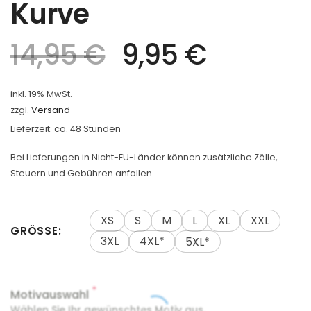
Kurve
14,95
€
9,95
€
inkl. 19% MwSt.
zzgl.
Versand
Lieferzeit: ca. 48 Stunden
Bei Lieferungen in Nicht-EU-Länder können zusätzliche Zölle,
Steuern und Gebühren anfallen.
XS
S
M
L
XL
XXL
GRÖSSE
3XL
4XL*
5XL*
*
Motivauswahl
Wählen Sie Ihr gewünschtes Motiv aus.