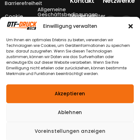
Kontakt
Netzwerke
Barrierefreiheit
Allgemeine
Geschäftsbedingungen
Niederseester
Cookie
Einstellungen
Weg 13a
Einwilligung verwalten
Datenschutzerklärungen
Echtheit von
49504 Lotte
Bewertungen
Um Ihnen ein optimales Erlebnis zu bieten, verwenden wir
Widerrufsbelehrungen
– Halen
Technologien wie Cookies, um Geräteinformationen zu speichern
bzw. darauf zuzugreifen. Wenn Sie diesen Technologien
Nutzungsbedingungen
Versandkosten
zustimmen, können wir Daten wie das Surfverhalten oder
& -arten
+49 174
eindeutige IDs auf dieser Website verarbeiten. Wenn Sie Ihre
Verpackungshinweis
870 1900
Einwilligung nicht erteilen oder zurückziehen, können bestimmte
Zahlungsmöglichkeiten
Merkmale und Funktionen beeinträchtigt werden.
Bestellung
info@dtf-
Widerrufen
Impressum
druck.com
Akzeptieren
*Alle Preise inkl. gesetzl. Mehrwertsteuer
zzgl.
Versandkosten
und ggf. Nachnahmegebühren,
Ablehnen
wenn nicht anders beschrieben.
Die durchgestrichenen Preise entsprechen dem
Voreinstellungen anzeigen
ursprünglichen Preis.