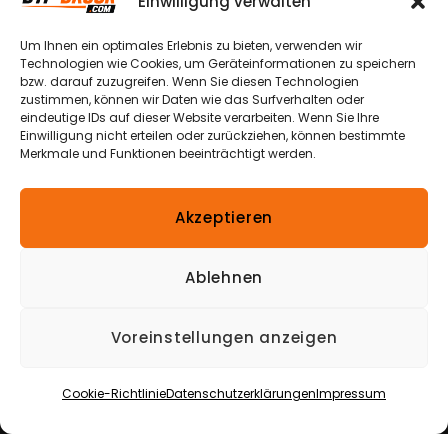
Weg 13a
Einwilligung verwalten
Datenschutzerklärungen
Echtheit von
49504 Lotte
Bewertungen
Um Ihnen ein optimales Erlebnis zu bieten, verwenden wir
Widerrufsbelehrungen
– Halen
Technologien wie Cookies, um Geräteinformationen zu speichern
bzw. darauf zuzugreifen. Wenn Sie diesen Technologien
Nutzungsbedingungen
Versandkosten
zustimmen, können wir Daten wie das Surfverhalten oder
& -arten
+49 174
eindeutige IDs auf dieser Website verarbeiten. Wenn Sie Ihre
Verpackungshinweis
870 1900
Einwilligung nicht erteilen oder zurückziehen, können bestimmte
Zahlungsmöglichkeiten
Merkmale und Funktionen beeinträchtigt werden.
Bestellung
info@dtf-
Widerrufen
Impressum
druck.com
Akzeptieren
*Alle Preise inkl. gesetzl. Mehrwertsteuer
zzgl.
Versandkosten
und ggf. Nachnahmegebühren,
Ablehnen
wenn nicht anders beschrieben.
Die durchgestrichenen Preise entsprechen dem
Voreinstellungen anzeigen
ursprünglichen Preis.
Copyright © 2026
DTF-Druck
|
Alle Rechte
Cookie-Richtlinie
Datenschutzerklärungen
Impressum
vorbehalten
|
Eine Webseite von
Miba Media e. K.