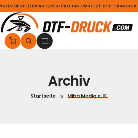
SFER BESTELLEN AB 7,95 € PRO 100 CM
JETZT DTF-TRANSFER B
Archiv
Startseite
Miba Media e. K.