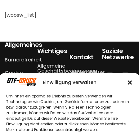
[woosw_list]
Allgemeines
Wichtiges
Soziale
Kontakt
Netzwerke
Barrierefreiheit
Allgemeine
Geschäftsbedingungen
Niederseester
Cookie
Einstellungen
Weg 13a
Einwilligung verwalten
Datenschutzerklärungen
Echtheit von
49504 Lotte
Bewertungen
Um Ihnen ein optimales Erlebnis zu bieten, verwenden wir
Widerrufsbelehrungen
– Halen
Technologien wie Cookies, um Geräteinformationen zu speichern
bzw. darauf zuzugreifen. Wenn Sie diesen Technologien
Nutzungsbedingungen
Versandkosten
zustimmen, können wir Daten wie das Surfverhalten oder
& -arten
+49 174
eindeutige IDs auf dieser Website verarbeiten. Wenn Sie Ihre
Verpackungshinweis
870 1900
Einwilligung nicht erteilen oder zurückziehen, können bestimmte
Zahlungsmöglichkeiten
Merkmale und Funktionen beeinträchtigt werden.
Bestellung