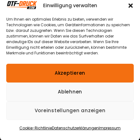
Einstellungen
Weg 13a
Einwilligung verwalten
Datenschutzerklärungen
Echtheit von
49504 Lotte
Bewertungen
Um Ihnen ein optimales Erlebnis zu bieten, verwenden wir
Widerrufsbelehrungen
– Halen
Technologien wie Cookies, um Geräteinformationen zu speichern
bzw. darauf zuzugreifen. Wenn Sie diesen Technologien
Nutzungsbedingungen
Versandkosten
zustimmen, können wir Daten wie das Surfverhalten oder
& -arten
+49 174
eindeutige IDs auf dieser Website verarbeiten. Wenn Sie Ihre
Verpackungshinweis
870 1900
Einwilligung nicht erteilen oder zurückziehen, können bestimmte
Zahlungsmöglichkeiten
Merkmale und Funktionen beeinträchtigt werden.
Bestellung
info@dtf-
Widerrufen
Impressum
druck.com
Akzeptieren
*Alle Preise inkl. gesetzl. Mehrwertsteuer
zzgl.
Versandkosten
und ggf. Nachnahmegebühren,
Ablehnen
wenn nicht anders beschrieben.
Die durchgestrichenen Preise entsprechen dem
Voreinstellungen anzeigen
ursprünglichen Preis.
Copyright © 2026
DTF-Druck
|
Alle Rechte
Cookie-Richtlinie
Datenschutzerklärungen
Impressum
vorbehalten
|
Eine Webseite von
Miba Media e. K.