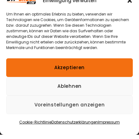
Weg 13a
Einwilligung verwalten
Datenschutzerklärungen
Echtheit von
49504 Lotte
Bewertungen
Um Ihnen ein optimales Erlebnis zu bieten, verwenden wir
Widerrufsbelehrungen
– Halen
Technologien wie Cookies, um Geräteinformationen zu speichern
bzw. darauf zuzugreifen. Wenn Sie diesen Technologien
Nutzungsbedingungen
Versandkosten
zustimmen, können wir Daten wie das Surfverhalten oder
& -arten
+49 174
eindeutige IDs auf dieser Website verarbeiten. Wenn Sie Ihre
Verpackungshinweis
870 1900
Einwilligung nicht erteilen oder zurückziehen, können bestimmte
Zahlungsmöglichkeiten
Merkmale und Funktionen beeinträchtigt werden.
Bestellung
info@dtf-
Widerrufen
Impressum
druck.com
Akzeptieren
*Alle Preise inkl. gesetzl. Mehrwertsteuer
zzgl.
Versandkosten
und ggf. Nachnahmegebühren,
Ablehnen
wenn nicht anders beschrieben.
Die durchgestrichenen Preise entsprechen dem
Voreinstellungen anzeigen
ursprünglichen Preis.
Copyright © 2026
DTF-Druck
|
Alle Rechte
Cookie-Richtlinie
Datenschutzerklärungen
Impressum
vorbehalten
|
Eine Webseite von
Miba Media e. K.