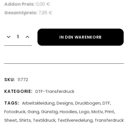
Addon Preis:
0,00
€
Gesamtpreis:
7,95
€
IN DEN WARENKORB
SKU
11772
KATEGORIE
DTF-Transferdruck
TAGS
Arbeitskleidung
,
Designs
,
Druckbogen
,
DTF
,
Fotodruck
,
Gang
,
Günstig
,
Hoodies
,
Logo
,
Motiv
,
Print
,
Sheet
,
Shirts
,
Textildruck
,
Textilveredelung
,
Transferdruck