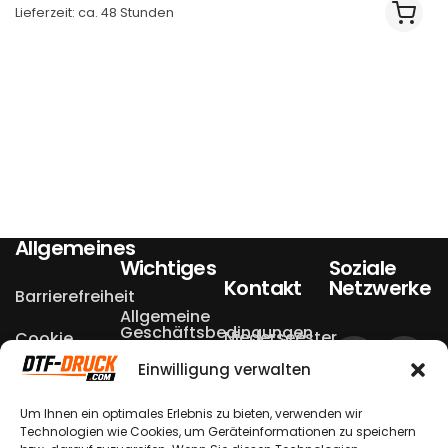
Lieferzeit: ca. 48 Stunden
Allgemeines
Wichtiges
Soziale
Kontakt
Netzwerke
Barrierefreiheit
Allgemeine
Geschäftsbedingungen
Niederseester
Cookie
Einstellungen
Weg 13a
Einwilligung verwalten
Datenschutzerklärungen
Echtheit von
49504 Lotte
Bewertungen
Um Ihnen ein optimales Erlebnis zu bieten, verwenden wir
Widerrufsbelehrungen
– Halen
Technologien wie Cookies, um Geräteinformationen zu speichern