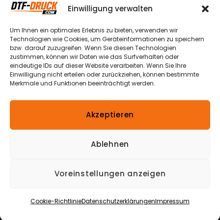
Einstellungen
Weg 13a
Einwilligung verwalten
Datenschutzerklärungen
Echtheit von
49504 Lotte
Bewertungen
Um Ihnen ein optimales Erlebnis zu bieten, verwenden wir
Widerrufsbelehrungen
– Halen
Technologien wie Cookies, um Geräteinformationen zu speichern
bzw. darauf zuzugreifen. Wenn Sie diesen Technologien
Nutzungsbedingungen
Versandkosten
zustimmen, können wir Daten wie das Surfverhalten oder
& -arten
+49 174
eindeutige IDs auf dieser Website verarbeiten. Wenn Sie Ihre
Verpackungshinweis
870 1900
Einwilligung nicht erteilen oder zurückziehen, können bestimmte
Zahlungsmöglichkeiten
Merkmale und Funktionen beeinträchtigt werden.
Bestellung
info@dtf-
Widerrufen
Impressum
druck.com
Akzeptieren
*Alle Preise inkl. gesetzl. Mehrwertsteuer
zzgl.
Versandkosten
und ggf. Nachnahmegebühren,
Ablehnen
wenn nicht anders beschrieben.
Die durchgestrichenen Preise entsprechen dem
Voreinstellungen anzeigen
ursprünglichen Preis.
Copyright © 2026
DTF-Druck
|
Alle Rechte
Cookie-Richtlinie
Datenschutzerklärungen
Impressum
vorbehalten
|
Eine Webseite von
Miba Media e. K.