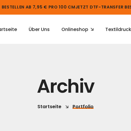
BESTELLEN AB 7,95 € PRO 100 CM
JETZT DTF-TRANSFER BES
artseite
Über Uns
Onlineshop
Textildruc
Archiv
Startseite
Portfolio