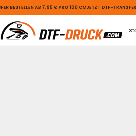
ER BESTELLEN AB 7,95 € PRO 100 CM
JETZT DTF-TRANSFER 
St