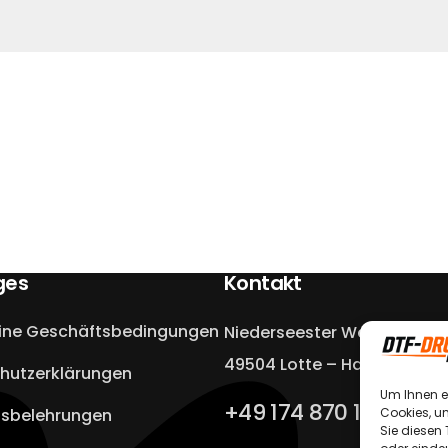
ges
Kontakt
ine Geschäftsbedingungen
Niederseester Weg 13a
49504 Lotte – Halen
hutzerklärungen
Um Ihnen e
+49 174 870 1900
Cookies, u
fsbelehrungen
Sie diesen