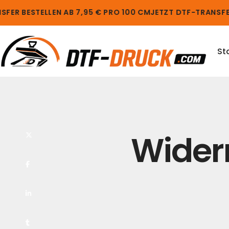
FER BESTELLEN AB 7,95 € PRO 100 CM
JETZT DTF-TRANSFER
St
Widerr