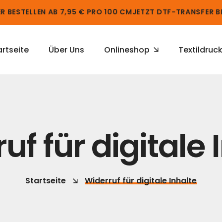
 BESTELLEN AB 7,95 € PRO 100 CM
JETZT DTF-TRANSFER BES
artseite
Über Uns
Onlineshop
Textildruc
uf für digitale 
Startseite
Widerruf für digitale Inhalte