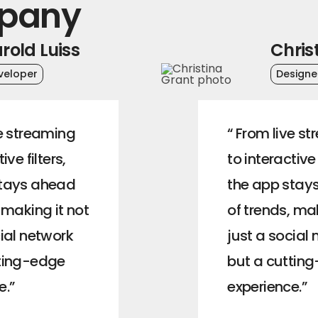
mpany
rold Luiss
Chris
veloper
Designe
ve streaming
“ From live s
ive filters,
to interactive 
stays ahead
the app stay
 making it not
of trends, mak
cial network
just a social
tting-edge
but a cuttin
e.”
experience.”