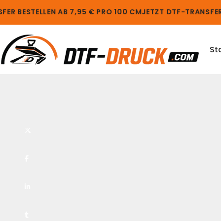
ER BESTELLEN AB 7,95 € PRO 100 CM
JETZT DTF-TRANSFER B
St