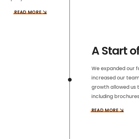
READ MORE
A Start o
We expanded our fa
increased our team o
growth allowed us t
including brochures
READ MORE