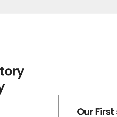
Story
y
Our First