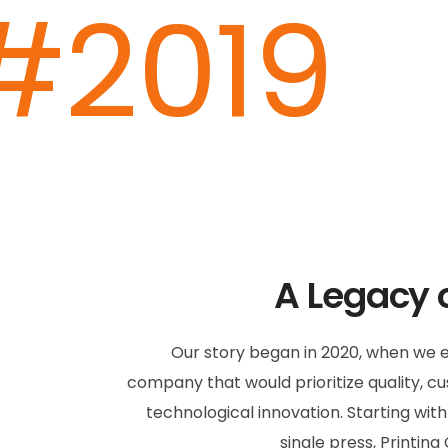
#2019
A Legacy o
Our story began in 2020, when we e
company that would prioritize quality, c
technological innovation. Starting wit
single press, Printi