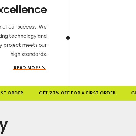
xcellence
 of our success. We
nting technology and
ry project meets our
high standards.
READ MORE
ST ORDER
GET 20% OFF FOR A FIRST ORDER
GE
y