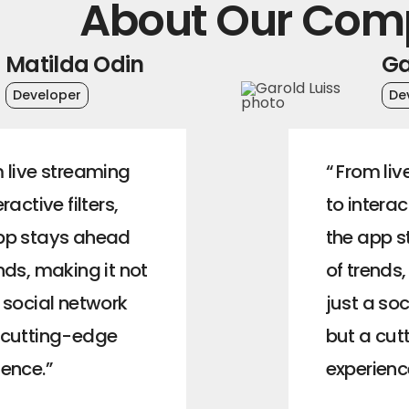
About Our Co
Matilda Odin
Ga
Developer
De
m live streaming
“ From li
eractive filters,
to interact
pp stays ahead
the app 
nds, making it not
of trends,
a social network
just a so
 cutting-edge
but a cu
ience.”
experienc