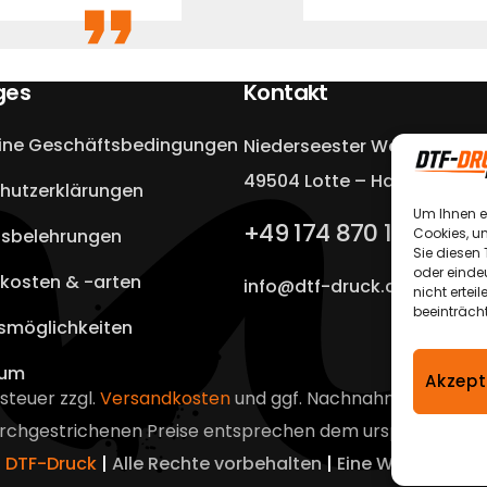
ges
Kontakt
ine Geschäftsbedingungen
Niederseester Weg 13a
49504 Lotte – Halen
hutzerklärungen
Um Ihnen e
+49 174 870 1900
Cookies, u
fsbelehrungen
Sie diesen
oder eindeu
kosten & -arten
info@dtf-druck.com
nicht erte
beeinträch
smöglichkeiten
sum
Akzept
tsteuer zzgl.
Versandkosten
und ggf. Nachnahmegebühren,
urchgestrichenen Preise entsprechen dem ursprünglichen 
6
DTF-Druck
|
Alle Rechte vorbehalten
|
Eine Webseite vo