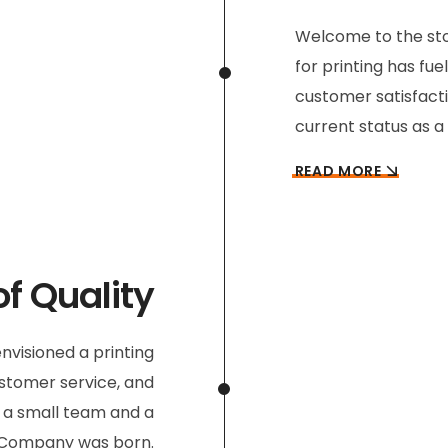
Welcome to the sto
for printing has fue
customer satisfact
current status as a
READ MORE
f Quality
nvisioned a printing
ustomer service, and
h a small team and a
ng Company was born.