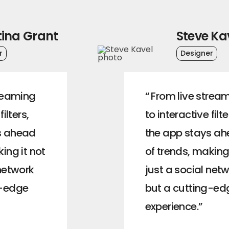
tina Grant
Steve Ka
r
Designer
treaming
“ From live strea
filters,
to interactive filte
s ahead
the app stays a
ing it not
of trends, making 
 network
just a social net
g-edge
but a cutting-ed
experience.”