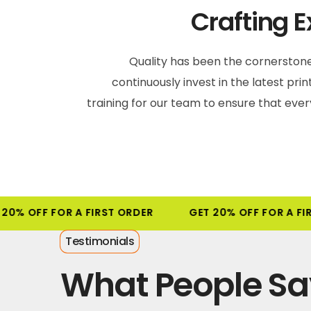
Crafting E
Quality has been the cornerstone
continuously invest in the latest pri
training for our team to ensure that eve
20% OFF FOR A FIRST ORDER
GET 20% OFF FOR A FIR
Testimonials
What People Sa