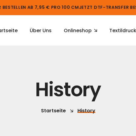
ESTELLEN AB 7,95 € PRO 100 CM
JETZT DTF-TRANSFER BEST
artseite
Über Uns
Onlineshop
Textildruc
History
Startseite
History