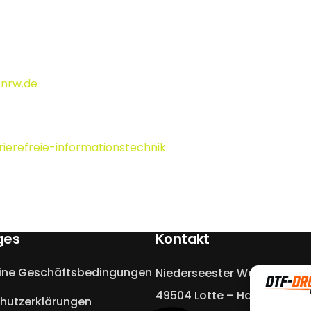
.nrw.de
erefreie-informationstechnik
ges
Kontakt
ine Geschäftsbedingungen
Niederseester Weg 13a
49504 Lotte – Halen
hutzerklärungen