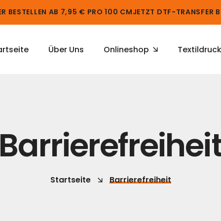
 BESTELLEN AB 7,95 € PRO 100 CM
JETZT DTF-TRANSFER BE
artseite
Über Uns
Onlineshop
Textildruc
Barrierefreihei
Startseite
Barrierefreiheit