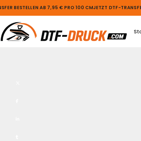
FER BESTELLEN AB 7,95 € PRO 100 CM
JETZT DTF-TRANSFER
St