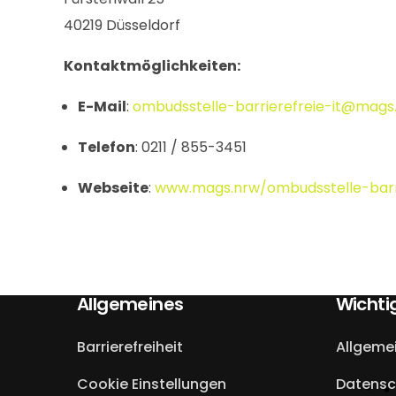
40219 Düsseldorf
Kontaktmöglichkeiten:
E-Mail
:
ombudsstelle-barrierefreie-it@mags
Telefon
: 0211 / 855-3451
Webseite
:
www.mags.nrw/ombudsstelle-barri
Allgemeines
Wichti
Barrierefreiheit
Allgeme
Cookie Einstellungen
Datensc